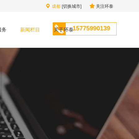
成都
[切换城市]
关注环泰
15775990139
服务
新闻栏目
关于环泰